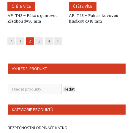
ČTĚTE VÍCE
ČTĚTE VÍCE
AP_T42 – Páka s gumovou
AP_T43 – Páka s kovovou
kladkou d=50 mm
kladkou d=18 mm
Předchozí
Další
1
2
3
4
VYHLEDEJ PRODUKT
Hledat
KATEGORIE PRODUKTŮ
BEZPEČNOSTNÍ ODPÍNAČE KATKO