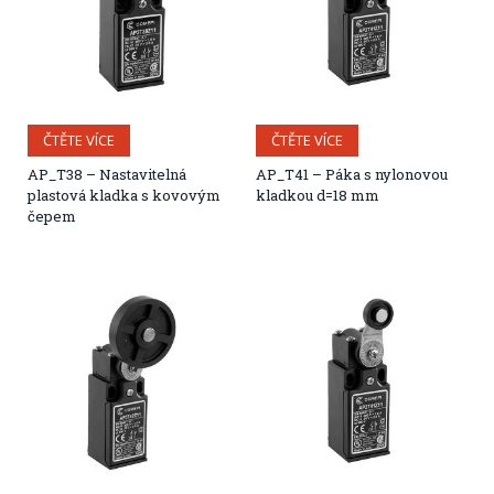
ČTĚTE VÍCE
ČTĚTE VÍCE
AP_T38 – Nastavitelná
AP_T41 – Páka s nylonovou
plastová kladka s kovovým
kladkou d=18 mm
čepem