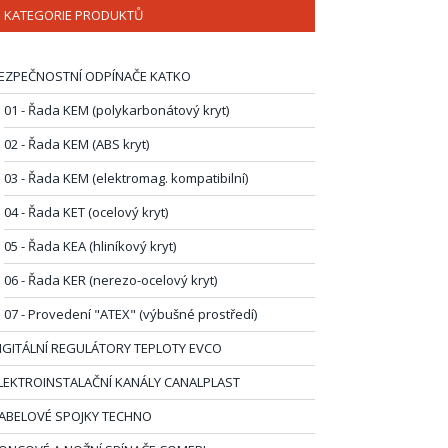
KATEGORIE PRODUKTŮ
EZPEČNOSTNÍ ODPÍNAČE KATKO
01 - Řada KEM (polykarbonátový kryt)
02 - Řada KEM (ABS kryt)
03 - Řada KEM (elektromag. kompatibilní)
04 - Řada KET (ocelový kryt)
05 - Řada KEA (hliníkový kryt)
06 - Řada KER (nerezo-ocelový kryt)
07 - Provedení "ATEX" (výbušné prostředí)
IGITÁLNÍ REGULÁTORY TEPLOTY EVCO
LEKTROINSTALAČNÍ KANÁLY CANALPLAST
ABELOVÉ SPOJKY TECHNO