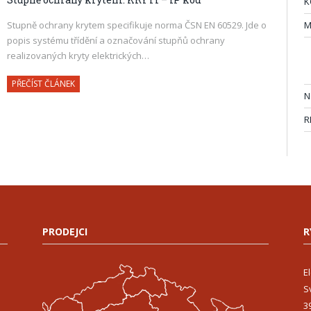
K
Stupně ochrany krytem specifikuje norma ČSN EN 60529. Jde o
M
popis systému třídění a označování stupňů ochrany
realizovaných kryty elektrických…
PŘEČÍST ČLÁNEK
N
R
PRODEJCI
R
E
S
3