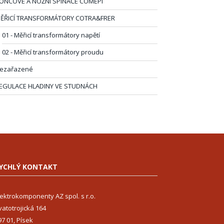
ONCOVÉ A NOŽNÍ SPÍNAČE COMEPI
ĚŘICÍ TRANSFORMÁTORY COTRA&FRER
01 - Měřicí transformátory napětí
02 - Měřicí transformátory proudu
ezařazené
EGULACE HLADINY VE STUDNÁCH
YCHLÝ KONTAKT
lektrokomponenty AZ spol. s r.o.
vatotrojická 164
97 01, Písek