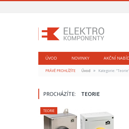
ÚVOD
NOVINKY
AKČNÍ NABÍ
»
PRÁVĚ PROHLÍŽÍTE
Úvod
Kategorie: "Teorie
PROCHÁZÍTE:
TEORIE
TEORIE