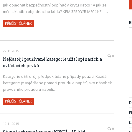
Jak objednat bezpečnostní odpínač v krytu Katko? A jak se
mění skladba objednacího kódu? KEM 3250 Y/R MF04 KE =…
B
PŘEČÍST ČLÁNEK
22.11.2015
0
Nejčastěji používané kategorie užití spínacích a
ovládacích prvků
Kategorie užití určijí předpokládané případy použití. Každá
kategorie je vyjádřena pomocí proudu a napětí jako násobek
provozního proudu a napětí…
PŘEČÍST ČLÁNEK
D
E
K
19.11.2015
0
Stupně ochrany krytem: KRYTÍ – IP kód