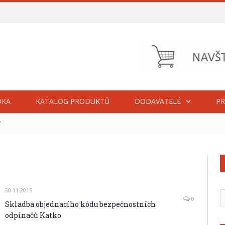
DKA
KATALOG PRODUKTŮ
DODAVATELÉ
PR
"
30.11.2015
0
Skladba objednacího kódu bezpečnostních
odpínačů Katko