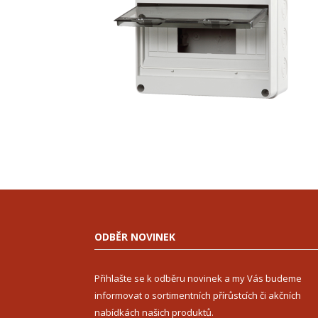
ODBĚR NOVINEK
Přihlašte se k odběru novinek a my Vás budeme
informovat o sortimentních přírůstcích či akčních
nabídkách našich produktů.