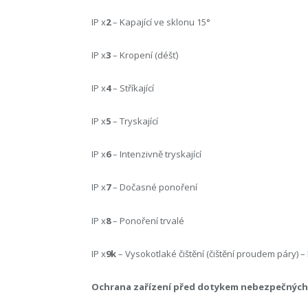
IP x
2
– Kapající ve sklonu 15°
IP x
3
– Kropení (déšť)
IP x
4
– Stříkající
IP x
5
– Tryskající
IP x
6
– Intenzivně tryskající
IP x
7
– Dočasné ponoření
IP x
8
– Ponoření trvalé
IP x
9k
– Vysokotlaké čištění (čištění proudem páry) – 
Ochrana zařízení před dotykem nebezpečných