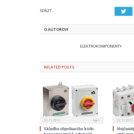
SDÍLET...
Twi
O AUTOROVI
ELEKTROKOMPONENTY
RELATED POSTS
30.11.2015
0
22.11.2015
Skladba objednacího kódu
Nejčastě