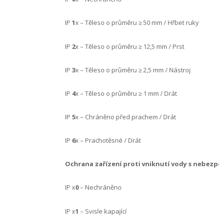
IP
1
x – Těleso o průměru ≥ 50 mm / Hřbet ruky
IP
2
x – Těleso o průměru ≥ 12,5 mm / Prst
IP
3
x – Těleso o průměru ≥ 2,5 mm / Nástroj
IP
4
x – Těleso o průměru ≥ 1 mm / Drát
IP
5
x – Chráněno před prachem / Drát
IP
6
x – Prachotěsné / Drát
Ochrana zařízení proti vniknutí vody s nebez
IP x
0
– Nechráněno
IP x
1
– Svisle kapající