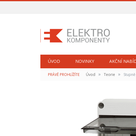
ÚVOD
NOVINKY
AKČNÍ NABÍ
»
»
PRÁVĚ PROHLÍŽÍTE
Úvod
Teorie
Stupně 