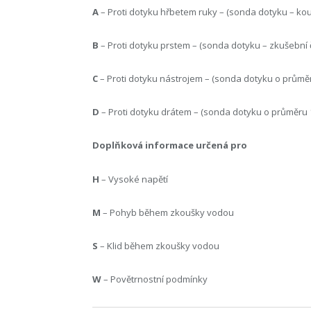
A
– Proti dotyku hřbetem ruky – (sonda dotyku – ko
B
– Proti dotyku prstem – (sonda dotyku – zkušební
C
– Proti dotyku nástrojem – (sonda dotyku o průmě
D
– Proti dotyku drátem – (sonda dotyku o průměru
Doplňková informace určená pro
H
– Vysoké napětí
M
– Pohyb během zkoušky vodou
S
– Klid během zkoušky vodou
W
– Povětrnostní podmínky