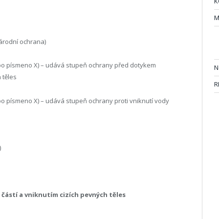
K
M
árodní ochrana)
ebo písmeno X) – udává stupeň ochrany před dotykem
N
 těles
R
bo písmeno X) – udává stupeň ochrany proti vniknutí vody
)
ástí a vniknutím cizích pevných těles