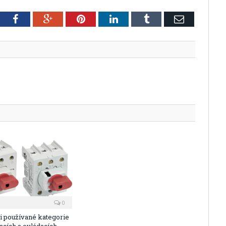
tter
Facebook
Google+
Pinterest
LinkedIn
Tumblr
Email
0
ji používané kategorie