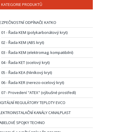
KATEGORIE PRODUKTŮ
EZPEČNOSTNÍ ODPÍNAČE KATKO
01 - Řada KEM (polykarbonátový kryt)
02 - Řada KEM (ABS kryt)
03 - Řada KEM (elektromag. kompatibilní)
04 - Řada KET (ocelový kryt)
05 - Řada KEA (hliníkový kryt)
06 - Řada KER (nerezo-ocelový kryt)
07 - Provedení "ATEX" (výbušné prostředí)
IGITÁLNÍ REGULÁTORY TEPLOTY EVCO
LEKTROINSTALAČNÍ KANÁLY CANALPLAST
ABELOVÉ SPOJKY TECHNO