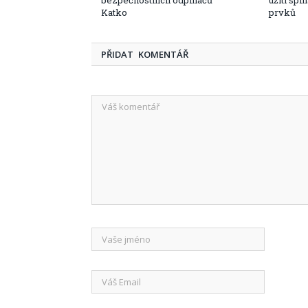
bezpečnostních odpínačů
užití spí
Katko
prvků
PŘIDAT KOMENTÁŘ