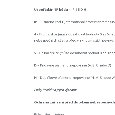
Uspořádání IP kódu – IP 4 5 D H
IP
– Písmena kódu (International protection = mezin
4
– První číslice (může dosahovat hodnoty 0 až 6 n
nebezpečných částí a před vniknutím cizích pevných
5
– Druhá číslice (může dosahovat hodnot 0 až 8 ne
D
– Přídavné písmeno, nepovinné (A, B, C nebo D)
H
– Doplňkové písmeno, nepovinné (H, M, S nebo W
Prvky IP kódu a jejich význam:
Ochrana zařízení před dotykem nebezpečných č
IP
0
x – Nechráněno