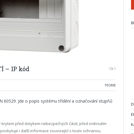
B
Í – IP kód
0
TEORIE
 60529. Jde o popis systému třídění a označování stupňů
D
E
ny krytem před dotykem nebezpečných částí, před vniknutím
K
 poskytuje i další informace související s touto ochranou.