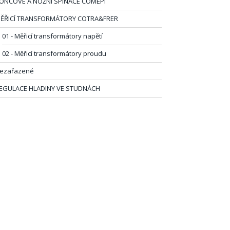
ONCOVÉ A NOŽNÍ SPÍNAČE COMEPI
ĚŘICÍ TRANSFORMÁTORY COTRA&FRER
01 - Měřicí transformátory napětí
02 - Měřicí transformátory proudu
ezařazené
EGULACE HLADINY VE STUDNÁCH