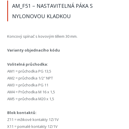
AM_F51 – NASTAVITELNÁ PÁKA S
NYLONOVOU KLADKOU
Koncový spínač s kovovým tělem 30 mm.
Varianty objednacího kódu
Volitelná průchodka:
AM1 = průchodka PG 13,5
AM2 = průchodka 1/2″ NPT
AM3 = průchodka PG 11
AM4 = Průchodka M 16 x 1,5
AM5 = průchodka M20 x 1,5
Blok kontaktů:
Z11 = mžikové kontakty 1Z/1V
X11 = pomalé kontakty 1Z/1V