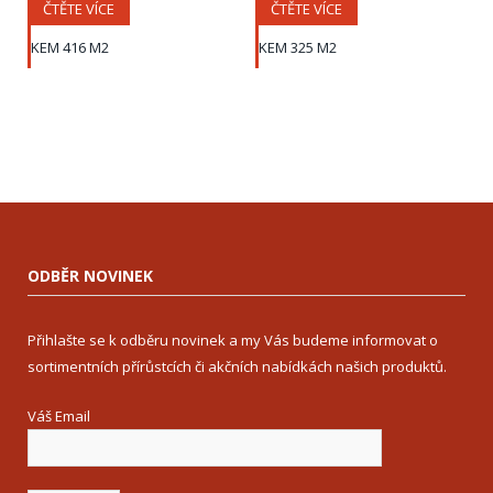
ČTĚTE VÍCE
ČTĚTE VÍCE
KEM 416 M2
KEM 325 M2
ODBĚR NOVINEK
Přihlašte se k odběru novinek a my Vás budeme informovat o
sortimentních přírůstcích či akčních nabídkách našich produktů.
Váš Email