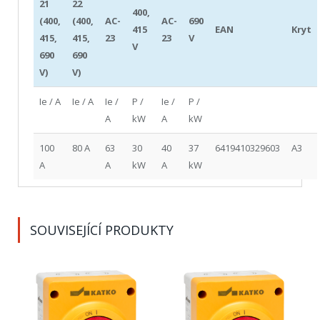
21
22
400,
(400,
(400,
AC-
AC-
690
415
EAN
Kryt
415,
415,
23
23
V
V
690
690
V)
V)
Ie / A
Ie / A
Ie /
P /
Ie /
P /
A
kW
A
kW
100
80 A
63
30
40
37
6419410329603
A3
A
A
kW
A
kW
SOUVISEJÍCÍ PRODUKTY