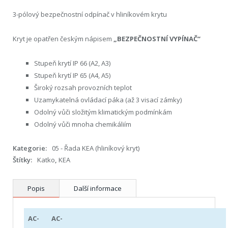
3-pólový bezpečnostní odpínač v hliníkovém krytu
Kryt je opatřen českým nápisem
„BEZPEČNOSTNÍ VYPÍNAČ“
Stupeň krytí IP 66 (A2, A3)
Stupeň krytí IP 65 (A4, A5)
Široký rozsah provozních teplot
Uzamykatelná ovládací páka (až 3 visací zámky)
Odolný vůči složitým klimatickým podmínkám
Odolný vůči mnoha chemikáliím
Kategorie:
05 - Řada KEA (hliníkový kryt)
Štítky:
Katko
,
KEA
Popis
Další informace
AC-
AC-