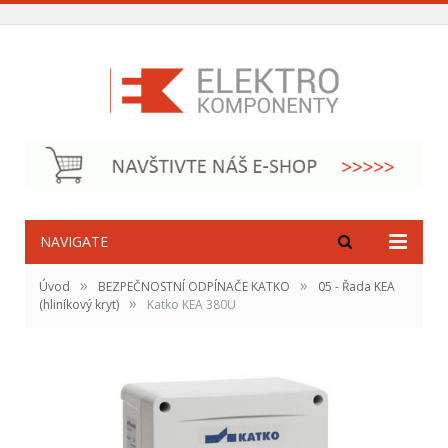
NAVIGATE
»
»
Úvod
BEZPEČNOSTNÍ ODPÍNAČE KATKO
05 - Řada KEA
»
(hliníkový kryt)
Katko KEA 380U