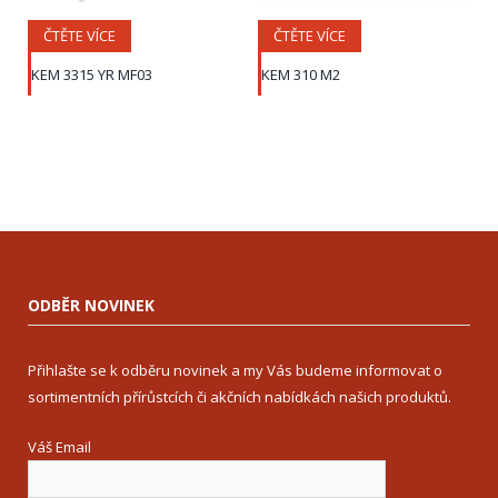
ČTĚTE VÍCE
ČTĚTE VÍCE
KEM 3315 YR MF03
KEM 310 M2
ODBĚR NOVINEK
Přihlašte se k odběru novinek a my Vás budeme informovat o
sortimentních přírůstcích či akčních nabídkách našich produktů.
Váš Email