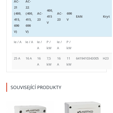
AC-
AC-
21
22
400,
(400,
(400,
AC-
AC-
690
415
EAN
Kryt
415,
415,
23
23
V
V
690
690
V)
V)
Ie / A
Ie / A
Ie /
P /
Ie /
P /
A
kW
A
kW
25 A
16 A
16
7,5
16
11
6419410343005
H23
A
kW
A
kW
SOUVISEJÍCÍ PRODUKTY