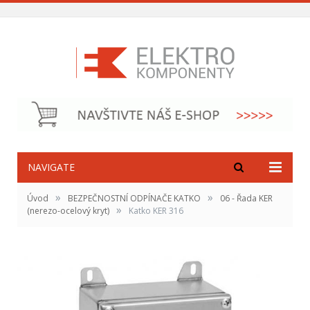
NAVIGATE
»
»
Úvod
BEZPEČNOSTNÍ ODPÍNAČE KATKO
06 - Řada KER
»
(nerezo-ocelový kryt)
Katko KER 316