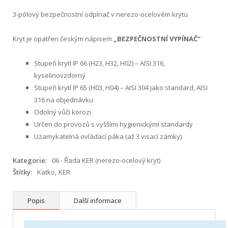
3-pólový bezpečnostní odpínač v nerezo-ocelovém krytu
Kryt je opatřen českým nápisem
„BEZPEČNOSTNÍ VYPÍNAČ“
Stupeň krytí IP 66 (H23, H32, H02) – AISI 316,
kyselinovzdorný
Stupeň krytí IP 65 (H03, H04) – AISI 304 jako standard, AISI
316 na objednávku
Odolný vůči korozi
Určen do provozů s vyššími hygienickými standardy
Uzamykatelná ovládací páka (až 3 visací zámky)
Kategorie:
06 - Řada KER (nerezo-ocelový kryt)
Štítky:
Katko
,
KER
Popis
Další informace