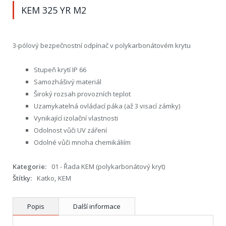
KEM 325 YR M2
3-pólový bezpečnostní odpínač v polykarbonátovém krytu
Stupeň krytí IP 66
Samozhášivý materiál
Široký rozsah provozních teplot
Uzamykatelná ovládací páka (až 3 visací zámky)
Vynikající izolační vlastnosti
Odolnost vůči UV záření
Odolné vůči mnoha chemikáliím
Kategorie:
01 - Řada KEM (polykarbonátový kryt)
Štítky:
Katko
,
KEM
Popis
Další informace