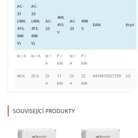
AC-
AC-
21
22
400,
(400,
(400,
AC-
AC-
690
415
EAN
Kryt
415,
415,
23
23
V
V
690
690
V)
V)
Ie / A
Ie / A
Ie /
P /
Ie /
P /
A
kW
A
kW
40 A
25 A
25
11
25
22
6419410327739
U2
A
kW
A
kW
SOUVISEJÍCÍ PRODUKTY