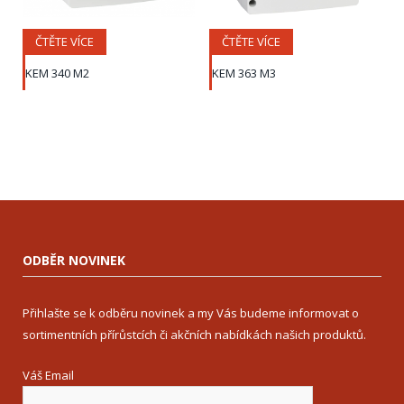
ČTĚTE VÍCE
ČTĚTE VÍCE
KEM 340 M2
KEM 363 M3
ODBĚR NOVINEK
Přihlašte se k odběru novinek a my Vás budeme informovat o
sortimentních přírůstcích či akčních nabídkách našich produktů.
Váš Email