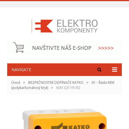
NAVIGATE
»
»
Úvod
BEZPEČNOSTNÍ ODPÍNAČE KATKO
01 - Řada KEM
»
(polykarbonátový kryt)
KEM 325 YR M2