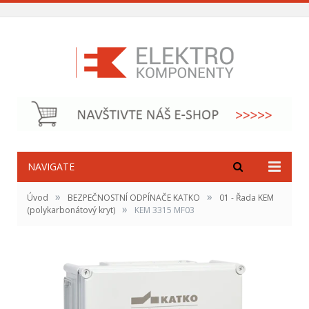
NAVIGATE
»
»
Úvod
BEZPEČNOSTNÍ ODPÍNAČE KATKO
01 - Řada KEM
»
(polykarbonátový kryt)
KEM 3315 MF03