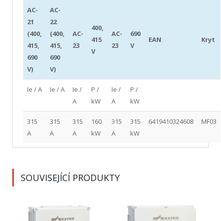
AC-
AC-
21
22
400,
(400,
(400,
AC-
AC-
690
415
EAN
Kryt
415,
415,
23
23
V
V
690
690
V)
V)
Ie / A
Ie / A
Ie /
P /
Ie /
P /
A
kW
A
kW
315
315
315
160
315
315
6419410324608
MF03
A
A
A
kW
A
kW
SOUVISEJÍCÍ PRODUKTY