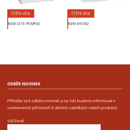
ČTĚTE VÍCE
ČTĚTE VÍCE
KEM 3315 YR MF03
KEM 410 M2
ODBĚR NOVINEK
Přihlašte se k odběru novinek a my Vás budeme informovat o
sortimentních přírůstcích či akčních nabídkách našich produktů.
Váš Email