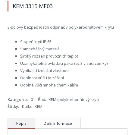
KEM 3315 MF03
3-pólový bezpečnostní odpínač v polykarbonátovém krytu
Stupeň krytí IP 65
Samozhášivý materiál
Široký rozsah provozních teplot
Uzamykatelná ovládací páka (až 3 visací zámky)
Vynikající izolační vlastnosti
Odolnost vůči UV záření
Odolné vůči mnoha chemikáliím
Kategorie:
01 - Řada KEM (polykarbonátový kryt)
Štítky:
Katko
,
KEM
Popis
Další informace