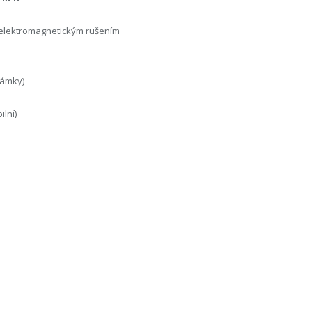
s elektromagnetickým rušením
zámky)
lní)