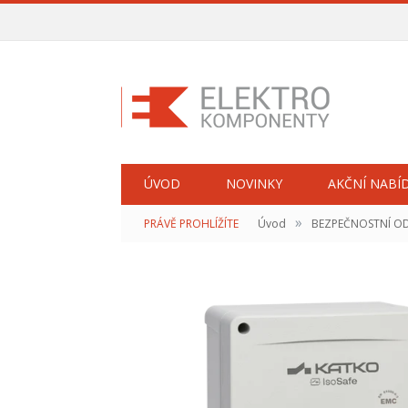
ÚVOD
NOVINKY
AKČNÍ NABÍ
»
PRÁVĚ PROHLÍŽÍTE
Úvod
BEZPEČNOSTNÍ O