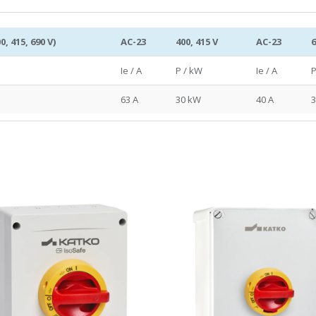
0, 415, 690 V)
AC-23
400, 415 V
AC-23
6
Ie / A
P / kW
Ie / A
P
63 A
30 kW
40 A