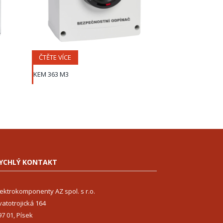
ČTĚTE VÍCE
KEM 363 M3
YCHLÝ KONTAKT
lektrokomponenty AZ spol. s r.o.
vatotrojická 164
97 01, Písek