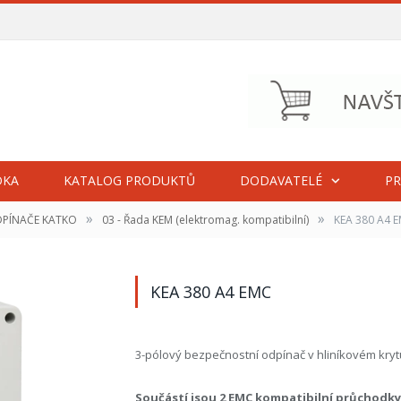
DKA
KATALOG PRODUKTŮ
DODAVATELÉ
PR
»
»
DPÍNAČE KATKO
03 - Řada KEM (elektromag. kompatibilní)
KEA 380 A4 
KEA 380 A4 EMC
3-pólový bezpečnostní odpínač v hliníkovém kryt
Součástí jsou 2 EMC kompatibilní průchodk