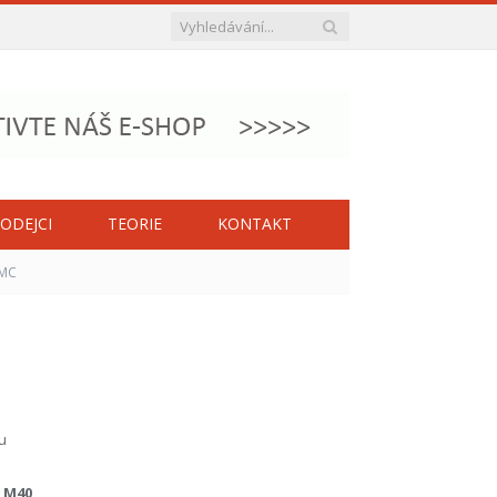
ODEJCI
TEORIE
KONTAKT
EMC
u
y M40