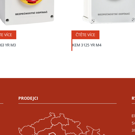
TE VÍCE
ČTĚTE VÍCE
63 YR M3
KEM 3125 YR M4
PRODEJCI
R
E
S
3