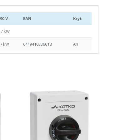
90 V
EAN
Kryt
 / kW
37 kW
6419410336618
A4