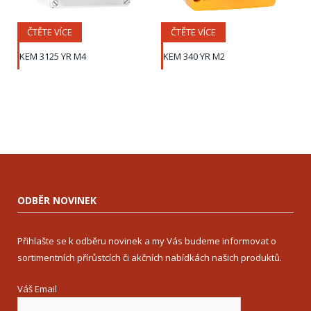
ČTĚTE VÍCE
ČTĚTE VÍCE
KEM 3125 YR M4
KEM 340 YR M2
ODBĚR NOVINEK
Přihlašte se k odběru novinek a my Vás budeme informovat o
sortimentních přírůstcích či akčních nabídkách našich produktů.
Váš Email