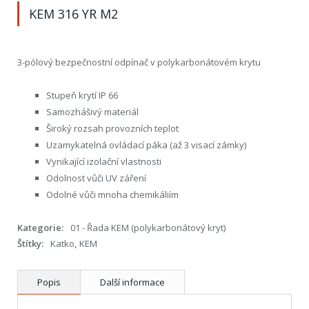
KEM 316 YR M2
3-pólový bezpečnostní odpínač v polykarbonátovém krytu
Stupeň krytí IP 66
Samozhášivý materiál
Široký rozsah provozních teplot
Uzamykatelná ovládací páka (až 3 visací zámky)
Vynikající izolační vlastnosti
Odolnost vůči UV záření
Odolné vůči mnoha chemikáliím
Kategorie:
01 - Řada KEM (polykarbonátový kryt)
Štítky:
Katko
,
KEM
Popis
Další informace