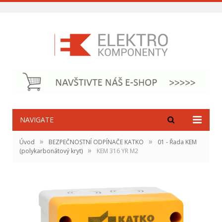
NAVIGATE
»
»
Úvod
BEZPEČNOSTNÍ ODPÍNAČE KATKO
01 - Řada KEM
»
(polykarbonátový kryt)
KEM 316 YR M2