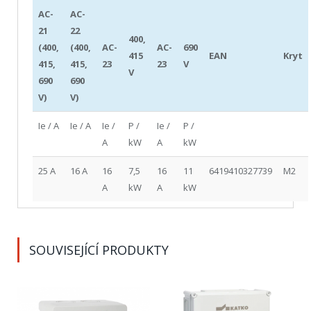
AC-
AC-
21
22
400,
(400,
(400,
AC-
AC-
690
415
EAN
Kryt
415,
415,
23
23
V
V
690
690
V)
V)
Ie / A
Ie / A
Ie /
P /
Ie /
P /
A
kW
A
kW
25 A
16 A
16
7,5
16
11
6419410327739
M2
A
kW
A
kW
SOUVISEJÍCÍ PRODUKTY